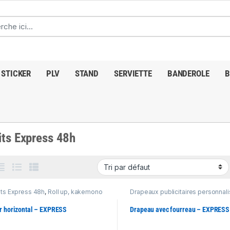
STICKER
PLV
STAND
SERVIETTE
BANDEROLE
B
its Express 48h
its Express 48h
,
Roll up, kakemono
Drapeaux publicitaires personnal
 L banner publicitaire
Produits Express 48h
r horizontal – EXPRESS
Drapeau avec fourreau – EXPRESS