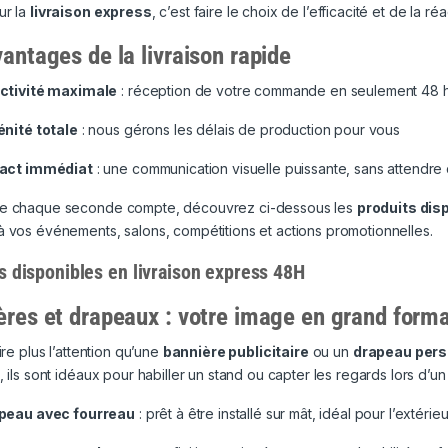
ur la
livraison express
, c’est faire le choix de l’efficacité et de la réac
antages de la livraison rapide
ctivité maximale
: réception de votre commande en seulement 48 
énité totale
: nous gérons les délais de production pour vous
act immédiat
: une communication visuelle puissante, sans attendr
e chaque seconde compte, découvrez ci-dessous les
produits dis
 vos événements, salons, compétitions et actions promotionnelles.
s disponibles en livraison express 48H
ères et drapeaux : votre image en grand form
tire plus l’attention qu’une
bannière publicitaire
ou un
drapeau pers
, ils sont idéaux pour habiller un stand ou capter les regards lors d’
peau avec fourreau
: prêt à être installé sur mât, idéal pour l’extérieu