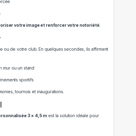
forcée
s
loriser votre image et renforcer votre notoriété
.
r
 ou de votre club. En quelques secondes, ils affirment
n mur ou un stand
énements sportifs
onies, tournois et inaugurations.
l
ersonnalisée 3 × 4,5 m
est la solution idéale pour