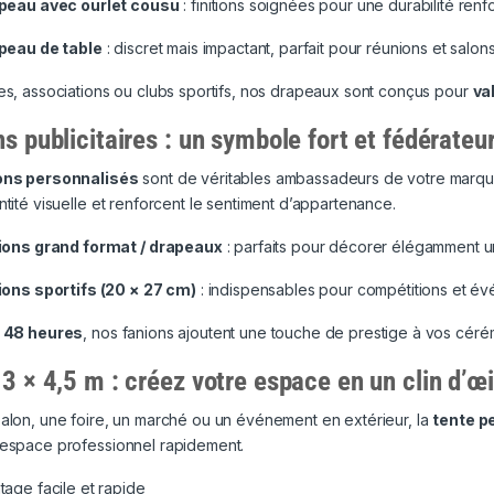
peau avec ourlet cousu
: finitions soignées pour une durabilité ren
peau de table
: discret mais impactant, parfait pour réunions et salon
es, associations ou clubs sportifs, nos drapeaux sont conçus pour
va
s publicitaires : un symbole fort et fédérateu
ons personnalisés
sont de véritables ambassadeurs de votre marque
ntité visuelle et renforcent le sentiment d’appartenance.
ions grand format / drapeaux
: parfaits pour décorer élégamment u
ions sportifs (20 × 27 cm)
: indispensables pour compétitions et év
n
48 heures
, nos fanions ajoutent une touche de prestige à vos cérém
3 × 4,5 m : créez votre espace en un clin d’œi
alon, une foire, un marché ou un événement en extérieur, la
tente p
 espace professionnel rapidement.
age facile et rapide