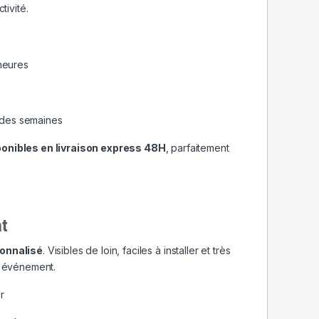
tivité.
heures
e des semaines
ponibles en livraison express 48H
, parfaitement
at
onnalisé
. Visibles de loin, faciles à installer et très
un événement.
r