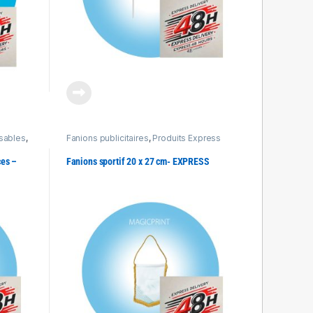
isables
,
Fanions publicitaires
,
Produits Express
press
48h
ces –
Fanions sportif 20 x 27 cm- EXPRESS