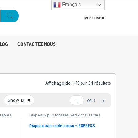
Français
MON COMPTE
LOG
CONTACTEZ NOUS
Affichage de 1–15 sur 34 résultats
→
of 3
isables
,
Drapeaux publicitaires personnalisables
,
Produits Express 48h
Drapeau avec ourlet cousu – EXPRESS