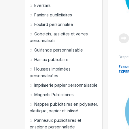
Eventails
Fanions publicitaires
Foulard personnalisé
Gobelets, assiettes et verres
personnalisés
Guirlande personnalisable
Drapea
Hamac publicitaire
Fanion
48h
Fanion
Housses imprimées
EXPR
personnalisées
Imprimerie papier personnalisable
Magnets Publicitaires
Nappes publicitaires en polyester,
plastique, papier et intissé
Panneaux publicitaires et
enseigne personnalisée