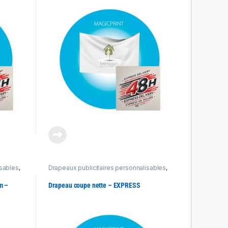
isables
,
Drapeaux publicitaires personnalisables
,
Produits Express 48h
m –
Drapeau coupe nette – EXPRESS