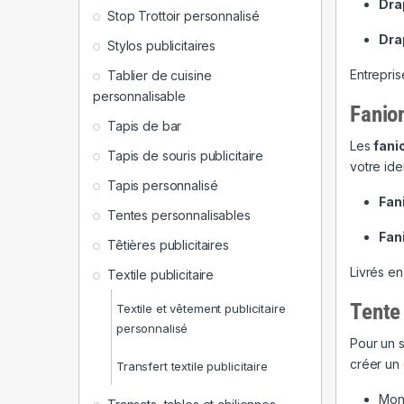
Dra
Stop Trottoir personnalisé
Dra
Stylos publicitaires
Entrepris
Tablier de cuisine
personnalisable
Fanion
Tapis de bar
Les
fani
Tapis de souris publicitaire
votre ide
Tapis personnalisé
Fan
Tentes personnalisables
Fan
Têtières publicitaires
Livrés e
Textile publicitaire
Tente 
Textile et vêtement publicitaire
personnalisé
Pour un s
créer un
Transfert textile publicitaire
Mont