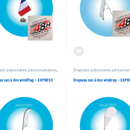
ux publicitaires personnalisables
,
Drapeaux publicitaires personnal
its Express 48h
Produits Express 48h
au sac à dos windflag – EXPRESS
Drapeau sac à dos windrop – EXP