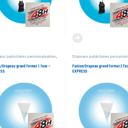
ux publicitaires personnalisables
,
Drapeaux publicitaires personnal
s publicitaires
,
Produits Express
Fanions publicitaires
,
Produits Ex
48h
/Drapeau grand format 1 face –
Fanion/Drapeau grand format 2 fa
ESS
EXPRESS