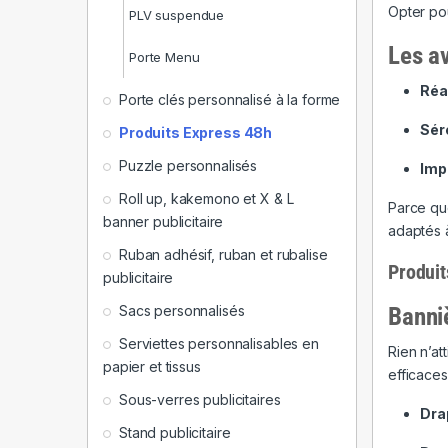
Opter po
PLV suspendue
Les av
Porte Menu
Réa
Porte clés personnalisé à la forme
Sér
Produits Express 48h
Puzzle personnalisés
Imp
Roll up, kakemono et X & L
Parce qu
banner publicitaire
adaptés à
Ruban adhésif, ruban et rubalise
Produit
publicitaire
Banni
Sacs personnalisés
Serviettes personnalisables en
Rien n’at
papier et tissus
efficaces
Sous-verres publicitaires
Dra
Stand publicitaire