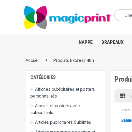
NAPPE
DRAPEAUX
Accueil
Produits Express 48h
CATÉGORIES
Produ
Affiches publicitaires et posters
personnalisés
Albums et posters avec
Produ
autocollants
et X &
Banne
Articles publicitaires Sublimés
Articles supporters en carton et